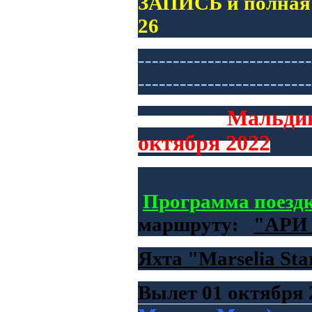
ЗАПИСЬ и полная 
26
-------------------------
-------------------------
Мальдив
октября
2022
Программа поезд
маршруту:
"АРИ 
Яхта "Marselia Sta
Вылет 01 октября 