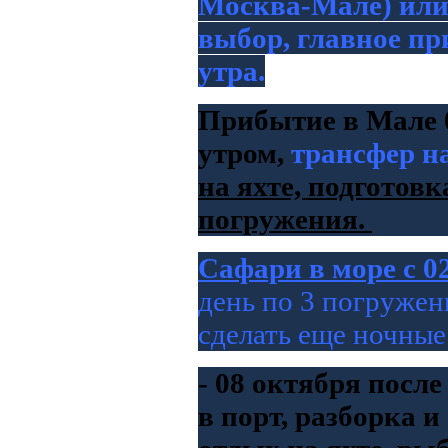
Москва
-Мале) или
выбор, главное пр
утра.
Прибытие в Мале 0
утром,
трансфер н
на яхте, подготов
погружения.
Сафари в море с 0
день по 3 погружен
сделать еще ночные
- 08 октября посл
в порт, разборка 