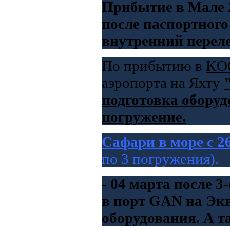
Прибытие в Мале 2
после паспортного
внутренний перел
По прибытию в
KO
аэропорта на Яхту
подготовка оборуд
погружение.
Сафари в море с 2
по 3 погружения).
- 04 марта после 
в порт GAN на Экв
оборудования. А т