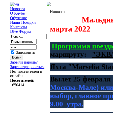
Новости
Новости
О Клубе
Мальдив
Обучение
Наши Поездки
марта
2022
Контакты
Dive Форум
Программа поезд
Запомнить
маршруту:
"ЭКВ
Забыли пароль?
Яхта "Marselia Sta
Зарегистрироваться
Нет посетителей в
онлайн
Вылет 25 февраля
Посетителей:
1650414
Москва
-Мале) или
выбор, главное пр
9.00 утра.