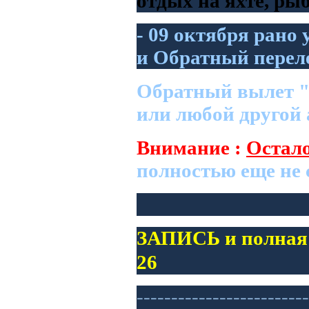
отдых на яхте, ры
- 09 октября рано
и
Обратный переле
Обратный вылет
или любой другой 
Внимание :
Остал
полностью еще не
ЗАПИСЬ и полная 
26
-------------------------