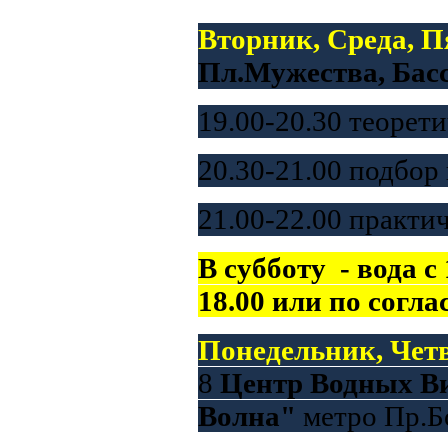
Вторник, Среда, 
Пл.Мужества, Ба
19.00-20.30 теорети
20.30-21.00 подбор
21.00-22.00 практи
В субботу - вода с
18.00 или по согл
Понедельник, Четв
8
Центр Водных В
Волна"
метро Пр.Б